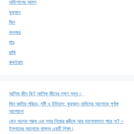
অভিশাপের আমল
কুরআন
জিন
বদনজর
যাদু
রাকি
রুকইয়াহ
আশিক জীন কি? আশিক জীনের লক্ষণ সমূহ।
জিন জাতির পরিচয়, সৃষ্টি ও ইতিহাস: কুরআন-হাদিসের আলোকে পূর্ণাঙ্গ
আলোচনা
কেন অনেক পুরুষ এক সময় নিজের স্ত্রীকে আর ভালোবাসতে পারে না? –
ইসলামের আলোকে বাস্তব একটি শিক্ষা।