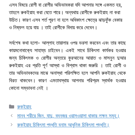
এসব বিষয়ে রোগী বা রোগীর অভিভাবকরা যদি আপনার সঙ্গে একমত হয়,
তাহলে রুকইয়াহ করা যেতে পারে। অন্যথায় রোগীকে রুকইয়াহ না করা
উচিত। কারণ এসব শর্ত পূরণ না হলে অধিকাংশ ক্ষেত্রে ঝাড়ফুঁক বেকার
ও নিষ্ফল হয়ে যায় । তাই রোগীকে বিদায় করে দেবেন।
সর্বশেষ কথা হলো- আল্লাহ তায়ালার ওপর ভরসা করবেন এবং তার কাছে
কায়মনোবাক্যে সাহায্য চাইবেন। একই সাথে চিকিৎসা কার্যকর হওয়ার
জন্য চিকিৎসক ও রোগীর অন্তরে কুরআনের আয়াত ও মাসনুন দুআর
রুকইয়াহ এর প্রতি পূর্ণ আস্থা ও বিশ্বাস থাকা জরুরি । তাই রোগী ও
তার অভিভাবকদের মাঝে অনাস্থা পরিলক্ষিত হলে আপনি রুকইয়াহ থেকে
বিরত থাকবেন। কারণ এমতাবস্থায় আপনার পরিশ্রম স্বার্থক হওয়ার
কোনো সম্ভাবনা নেই ।
Categories
রুকইয়াহ
মানব শরীরে জিন, যাদু, বদনজর ওয়াসওয়াসা থাকার লক্ষন সমূহ।
রুকইয়াহ চিকিৎসা পদ্ধতি বনাম আধুনিক চিকিৎসা পদ্ধতি।