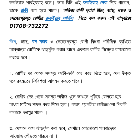
রুকইয়াহ শারইয়্যাহ বলে। আর যিনি এই
রুকইয়াহ সেবা
দিয়ে থাকেন,
তাকে
রাকী
বলা হয়ে থাকে।
অভিজ্ঞ রাকী দ্বারা জিন, জাদু, নজর ও
সেহেরগ্রস্ত রোগীর
রুকইয়াহ সার্ভিস
নিতে কল করুন এই নাম্বারেঃ
01708-732272
জিন
, জাদু,
বদ নজর
ও সেহেরগ্রস্ত রোগী কিংবা শারীরিক ব্যধিতে
আক্রান্ত রোগীকে ঝাড়ফুঁক করার আগে একজন রাকীর নিম্নের কাজগুলো
করতে হবে।
১. রোগীর ঘর থেকে সমস্ত ফটো-ছবি বের করে দিতে হবে, যেন উক্ত
ঘরে রহমতের ফিরিশতা আগমন করতে পারে।
২. রোগীর দেহ থেকে সমস্ত তাবীজ খুলে আগুনে পুড়িয়ে ফেলতে হবে
অথবা মাটিতে দাফন করে দিতে হবে। কারণ প্রচলিত তাবীজগুলো শিরকী
কালামে ভরপুর থাকে ।
৩. যেখানে বসে ঝাড়ফুঁক করা হবে, সেখানে কোনোরূপ গানবাদ্যের
আওয়াজ পৌঁছতে পারবে না ।