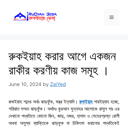
Skip
to
Menu
content
রুকইয়াহ করার আগে একজন
রাকীর করণীয় কাজ সমূহ ।
June 10, 2024
by
ZaiYed
রুকইয়াহ শব্দের অর্থঃ ঝাড়ফুঁক, মন্ত্র ইত্যাদি।
রুকইয়াহ
শারইয়্যাহ হচ্ছে,
শরিয়াত সম্মত ঝাড়ফুঁক। অর্থাৎঃ কুরআন সুন্নাহর আলোকে রাসুল সাঃ এর
দেখানো পদ্ধতিতে কোনো জিন, জাদু, নজর, হাসাদ ও সেহেরগ্রস্ত রোগী
অথবা অসুস্থ ব্যাক্তিকে ঝাড়ফুক বা চিকিৎসা করানোর পদ্ধতিকেই