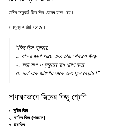
হাদিস অনুযায়ী জিন তিন ধরনের হতে পারে।
রাসূলুল্লাহ ﷺ বলেছেন—
“জিন তিন প্রকার:
১. যাদের ডানা আছে এবং তারা আকাশে উড়ে
২. যারা সাপ ও কুকুরের রূপ ধারণ করে
৩. যারা এক জায়গায় থাকে এবং ঘুরে বেড়ায়।”
সাধারণভাবে জিনের কিছু শ্রেণি
১.
মুমিন জিন
২.
কাফির জিন (শয়তান)
৩.
ইফরিত