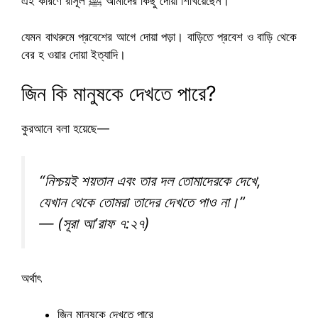
এই কারণে রাসূল ﷺ আমাদের কিছু দোয়া শিখিয়েছেন।
যেমন বাথরুমে প্রবেশের আগে দোয়া পড়া। বাড়িতে প্রবেশ ও বাড়ি থেকে
বের হ ওয়ার দোয়া ইত্যাদি।
জিন কি মানুষকে দেখতে পারে?
কুরআনে বলা হয়েছে—
“নিশ্চয়ই শয়তান এবং তার দল তোমাদেরকে দেখে,
যেখান থেকে তোমরা তাদের দেখতে পাও না।”
— (সূরা আ’রাফ ৭:২৭)
অর্থাৎ
জিন মানুষকে দেখতে পারে